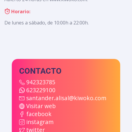
Horario:
De lunes a sábado, de 10:00h a 22:00h.
CONTACTO
942323785
623229100
santander.alisal@kiwoko.com
Visitar web
facebook
instagram
twitter