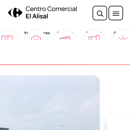
Opina
Promociones
Ofertas
Sorteos
Descubr
Club