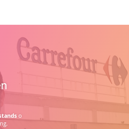
en
stands
o
ng.