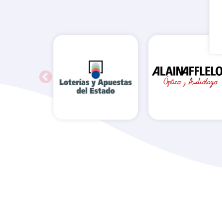
Administración
Alain Afflelou
de Loterías