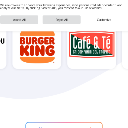
También te pueden interesar
We use cookies to enhance your browsing experience, serve personalized ads or content, and
analyze our traffic. By clicking "Accept All", you consent to our use of cookies.
Accept All
Reject All
Customize
Burger King
Café & Té