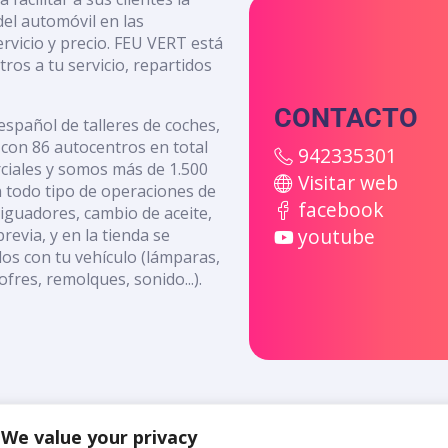
del automóvil en las
rvicio y precio. FEU VERT está
os a tu servicio, repartidos
CONTACTO
español de talleres de coches,
con 86 autocentros en total
942335301
rciales y somos más de 1.500
Visitar web
n todo tipo de operaciones de
facebook
iguadores, cambio de aceite,
youtube
previa, y en la tienda se
os con tu vehículo (lámparas,
ofres, remolques, sonido...).
We value your privacy