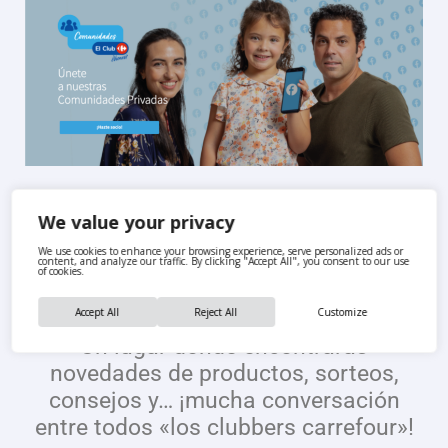
We value your privacy
Elige La Comunidad que
We use cookies to enhance your browsing experience, serve personalized ads or
content, and analyze our traffic. By clicking "Accept All", you consent to our use
más te guste
of cookies.
Accept All
Reject All
Customize
Un lugar donde encontrarás
novedades de productos, sorteos,
consejos y… ¡mucha conversación
entre todos «los clubbers carrefour»!